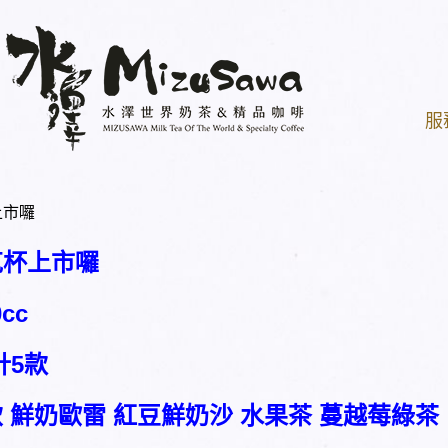
服
上市囉
克杯上市囉
cc
計5款
 鮮奶歐雷 紅豆鮮奶沙 水果茶 蔓越莓綠茶