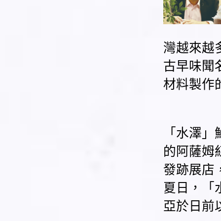
灣越來越
古早味聞
材料製作
「水澤」
的阿薩姆
發跡展店
夏日，「
亞於日前