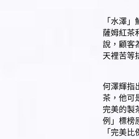
「水澤」
薩姆紅茶
說，顧客
天裡苦等
何澤輝指
茶，他可
完美的製
例」標榜
「完美比