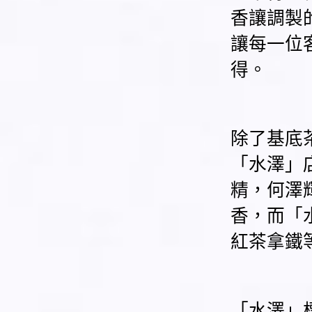
香讓調製
讓每一位
得。
除了基底
「水澤」
精，何澤
香，而「
紅茶拿鐵
「水澤」