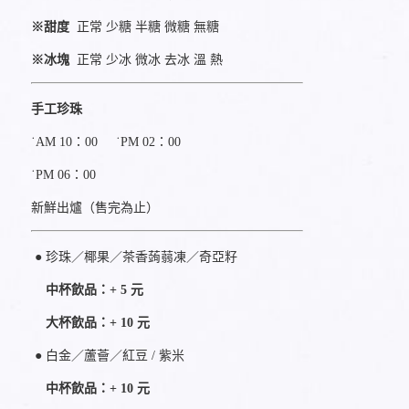
※甜度
正常 少糖 半糖 微糖 無糖
※冰塊
正常 少冰 微冰 去冰 溫 熱
手工珍珠
˙AM 10：00 ˙PM 02：00
˙PM 06：00
新鮮出爐（售完為止）
● 珍珠／椰果／
茶香蒟蒻凍
／
奇亞籽
中杯飲品：+ 5 元
大杯飲品：+ 10 元
● 白金／蘆薈／紅豆
/ 紫米
中杯飲品：+ 10 元