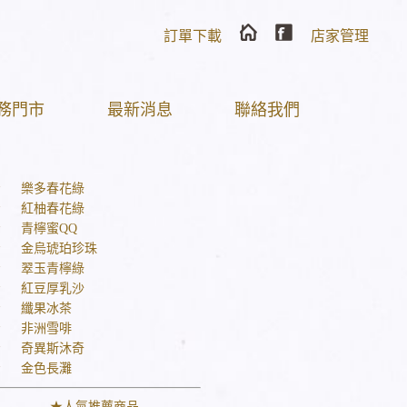
訂單下載
店家管理
務門市
最新消息
聯絡我們
★
樂多春花綠
★
紅柚春花綠
★
青檸蜜QQ
★
金烏琥珀珍珠
★
翠玉青檸綠
★
紅豆厚乳沙
★
纖果冰茶
★
非洲雪啡
★
奇異斯沐奇
★
金色長灘
★人氣推薦商品