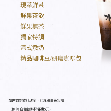
現萃鮮茶
鮮果茶飲
鮮果無茶
獨家特調
港式燉奶
精品咖啡豆/研磨咖啡包
如需調整飲料甜度、冰塊請事先告知
（提供
自備飲料杯優惠5元
）