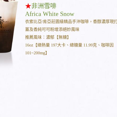
★
非洲雪啡
Africa White Snow
衣索比亞/肯亞莊園級精品手沖咖啡，香醇濃厚現
蓋及香純可可粉增添絕妙風味
推薦風味：濃郁【無糖】
16oz【總熱量 197大卡、總糖量 11.99克、咖啡因
101~200mg】